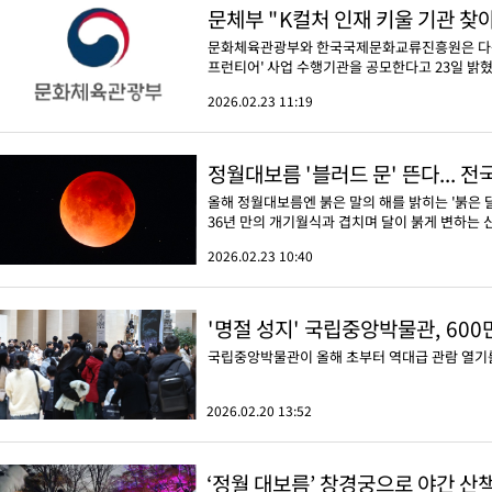
문체부 "K컬처 인재 키울 기관 찾아요
문화체육관광부와 한국국제문화교류진흥원은 다음 
프런티어' 사업 수행기관을 공모한다고 23일 밝혔
2026.02.23 11:19
정월대보름 '블러드 문' 뜬다... 
올해 정월대보름엔 붉은 말의 해를 밝히는 '붉은 달
36년 만의 개기월식과 겹치며 달이 붉게 변하는 
2026.02.23 10:40
'명절 성지' 국립중앙박물관, 600
국립중앙박물관이 올해 초부터 역대급 관람 열기를
2026.02.20 13:52
‘정월 대보름’ 창경궁으로 야간 산