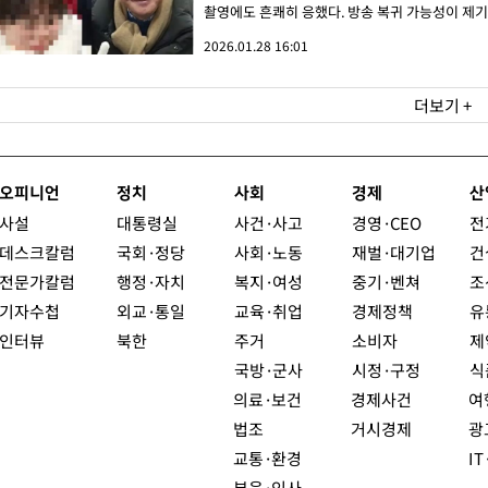
촬영에도 흔쾌히 응했다. 방송 복귀 가능성이 제기됐
2026.01.28 16:01
더보기 +
오피니언
정치
사회
경제
산
사설
대통령실
사건·사고
경영·CEO
전
데스크칼럼
국회·정당
사회·노동
재벌·대기업
건
전문가칼럼
행정·자치
복지·여성
중기·벤쳐
조
기자수첩
외교·통일
교육·취업
경제정책
유
인터뷰
북한
주거
소비자
제
국방·군사
시정·구정
식
의료·보건
경제사건
여
법조
거시경제
광
교통·환경
I
부음·인사