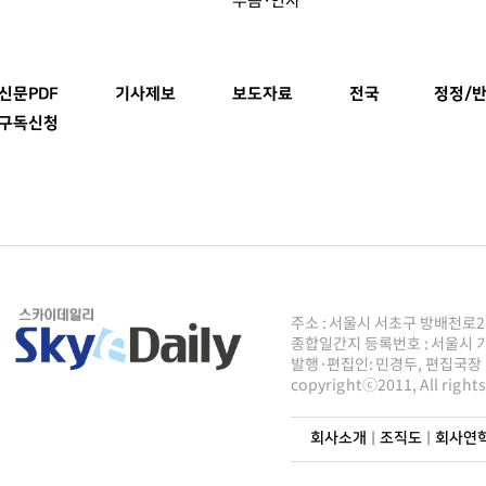
신문PDF
기사제보
보도자료
전국
정정/반
구독신청
주소 : 서울시 서초구 방배천로2안길 8
종합일간지 등록번호 : 서울시 가50
발행·편집인: 민경두, 편집국장 : 주
copyrightⓒ2011, All righ
회사소개
|
조직도
|
회사연