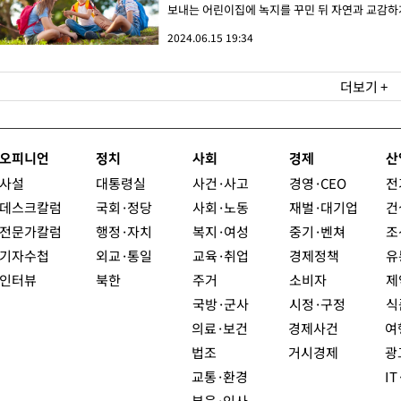
보내는 어린이집에 녹지를 꾸민 뒤 자연과 교감하게
2024.06.15 19:34
더보기 +
오피니언
정치
사회
경제
산
사설
대통령실
사건·사고
경영·CEO
전
데스크칼럼
국회·정당
사회·노동
재벌·대기업
건
전문가칼럼
행정·자치
복지·여성
중기·벤쳐
조
기자수첩
외교·통일
교육·취업
경제정책
유
인터뷰
북한
주거
소비자
제
국방·군사
시정·구정
식
의료·보건
경제사건
여
법조
거시경제
광
교통·환경
I
부음·인사