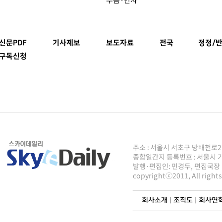
신문PDF
기사제보
보도자료
전국
정정/반
구독신청
주소 : 서울시 서초구 방배천로2안길 8
종합일간지 등록번호 : 서울시 가50
발행·편집인: 민경두, 편집국장 : 주
copyrightⓒ2011, All righ
회사소개
|
조직도
|
회사연