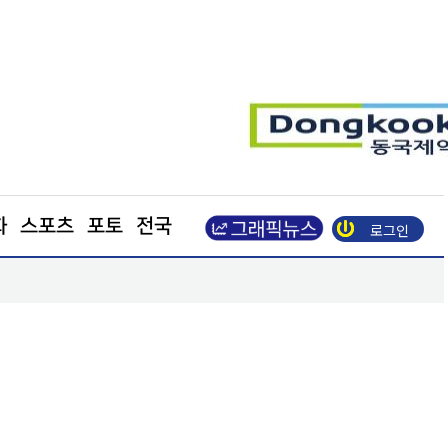
화
스포츠
포토
전국
로그인
장동혁 “부동산 지옥 만든 주범은 이재명 정권”