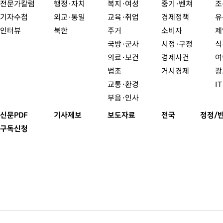
전문가칼럼
행정·자치
복지·여성
중기·벤쳐
조
기자수첩
외교·통일
교육·취업
경제정책
유
인터뷰
북한
주거
소비자
제
국방·군사
시정·구정
식
의료·보건
경제사건
여
법조
거시경제
광
교통·환경
I
부음·인사
신문PDF
기사제보
보도자료
전국
정정/
구독신청