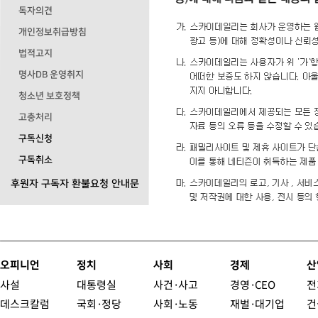
독자의견
개인정보취급방침
법적고지
명사DB 운영취지
청소년 보호정책
고충처리
구독신청
구독취소
후원자 구독자 환불요청 안내문
오피니언
정치
사회
경제
산
사설
대통령실
사건·사고
경영·CEO
전
데스크칼럼
국회·정당
사회·노동
재벌·대기업
건