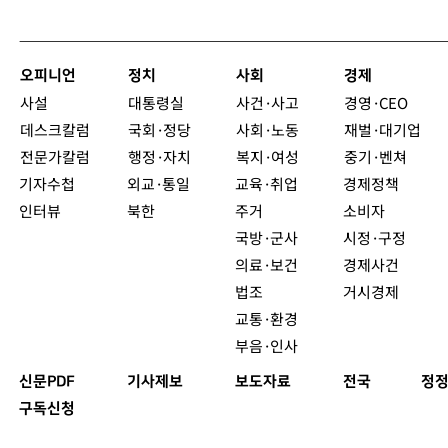
오피니언
정치
사회
경제
사설
대통령실
사건·사고
경영·CEO
데스크칼럼
국회·정당
사회·노동
재벌·대기업
전문가칼럼
행정·자치
복지·여성
중기·벤쳐
기자수첩
외교·통일
교육·취업
경제정책
인터뷰
북한
주거
소비자
국방·군사
시정·구정
의료·보건
경제사건
법조
거시경제
교통·환경
부음·인사
신문PDF
기사제보
보도자료
전국
정정
구독신청