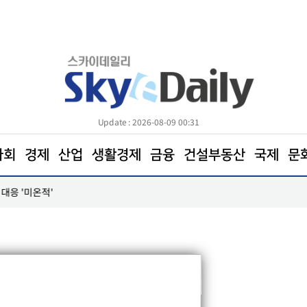
Update : 2026-08-09 00:31
사회
경제
산업
생활경제
금융
건설부동산
국제
문
대응 '미온적'
SK하이닉스, 주당 375원 현금배당… "9월내 주주환