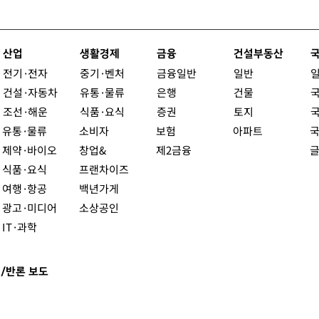
산업
생활경제
금융
건설부동산
전기·전자
중기·벤처
금융일반
일반
건설·자동차
유통·물류
은행
건물
조선·해운
식품·요식
증권
토지
유통·물류
소비자
보험
아파트
제약·바이오
창업&
제2금융
식품·요식
프랜차이즈
여행·항공
백년가게
광고·미디어
소상공인
IT·과학
/반론 보도