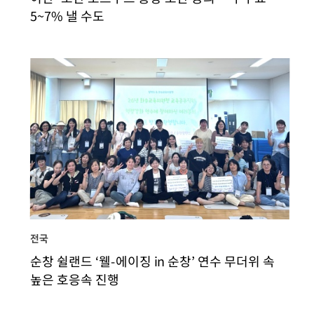
5~7% 낼 수도
전국
순창 쉴랜드 ‘웰-에이징 in 순창’ 연수 무더위 속
높은 호응속 진행