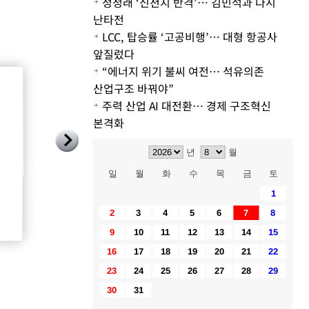
정청래 ‘신천지 반격’… 김민석과 다시
난타전
LCC, 탑승률 ‘고공비행’… 대형 항공사
앞질렀다
“에너지 위기 불씨 여전… 석유의존
산업구조 바꿔야”
주력 산업 AI 대전환… 경제 구조혁신
본격화