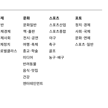
국제
문화
스포츠
포토
일반
문화일반
스포츠산업
정치
·
경제
국제경제
책·출판
스포츠종합
사회
·
국제
국제사회
전시·공연
야구
문화
·
연예
국제정치
여행
·
축제
축구
스포츠
·
일반
글로벌클라스
종교·학술
골프
미디어
농구·배구
반려동물
음식·맛집
건강
엔터테인먼트