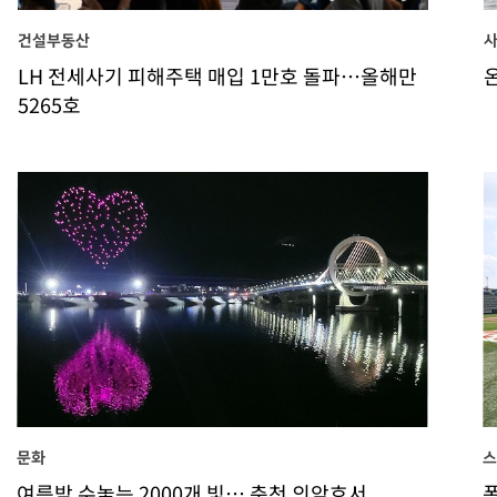
건설부동산
LH 전세사기 피해주택 매입 1만호 돌파…올해만
5265호
문화
여름밤 수놓는 2000개 빛… 춘천 의암호서