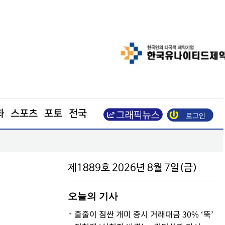
화
스포츠
포토
전국
로그인
원 방안 발표"
코레일, 하반기 신입사원 600명 모집… 21일까지 
제1889호 2026년 8월 7일(금)
오늘의 기사
줄줄이 짐싼 개미 증시 거래대금 30% ‘뚝’