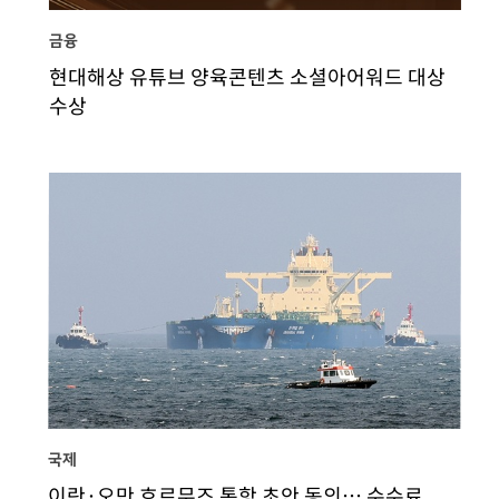
금융
현대해상 유튜브 양육콘텐츠 소셜아어워드 대상
수상
국제
이란·오만 호르무즈 통항 초안 동의… 수수료