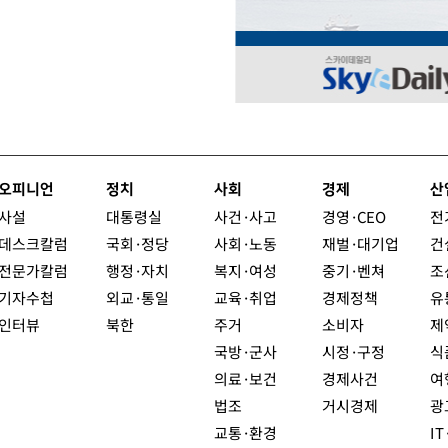
오피니언
정치
사회
경제
산
사설
대통령실
사건·사고
경영·CEO
전
데스크칼럼
국회·정당
사회·노동
재벌·대기업
건
전문가칼럼
행정·자치
복지·여성
중기·벤쳐
조
기자수첩
외교·통일
교육·취업
경제정책
유
인터뷰
북한
주거
소비자
제
국방·군사
시정·구정
식
의료·보건
경제사건
여
법조
거시경제
광
교통·환경
I