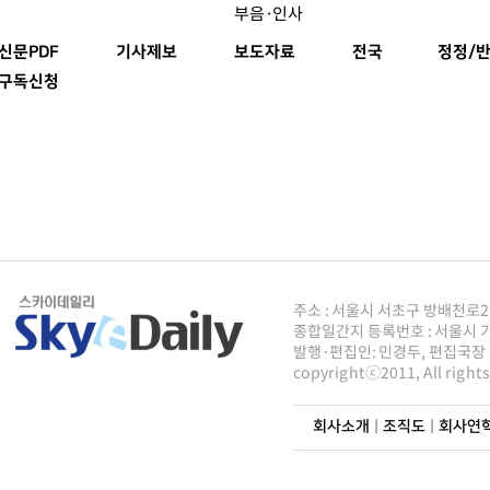
부음·인사
신문PDF
기사제보
보도자료
전국
정정/반
구독신청
주소 : 서울시 서초구 방배천로2안길 8
종합일간지 등록번호 : 서울시 가50
발행·편집인: 민경두, 편집국장 : 주
copyrightⓒ2011, All righ
회사소개
|
조직도
|
회사연