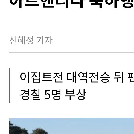
신혜정 기자
이집트전 대역전승 뒤 팬·
경찰 5명 부상