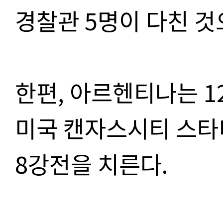
경찰관
5
명이 다친 
한편
,
아르헨티나는
1
미국 캔자스시티 스타
8
강전을 치른다
.