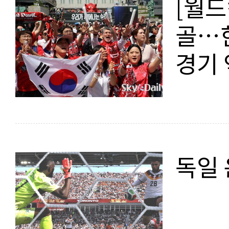
[월드
골…한
경기
독일 