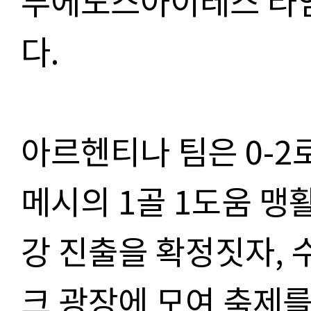
부에노스아이레스 타임
다
.
아르헨티나 팀은
0-2
메시의
1
골
1
도움 맹
강 진출을 확정짓자
,
크 광장에 모여 축제