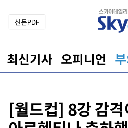
신문PDF
최신기사
오피니언
부
[월드컵] 8강 감격
아르헨티나 축하행