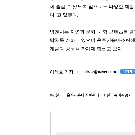
팬클럽 참여
팬클럽 참여
께 즐길 수 있도록 앞으로도 다양한 체
377
373
다”고 말했다.
영천시는 자연과 문화, 체험 콘텐츠를 
박차를 가하고 있으며 운주산승마조련센
개발과 방문객 확대에 힘쓰고 있다.
기자페이
이상호 기자
leesh0412@naver.com
#영천
# 운주산승마주현센터
# 한국농어촌공사