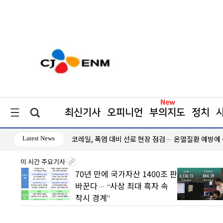
최신기사
오피니언
부의지도
정치
Latest News
인하세요"
코레일, 폭염 대비 선로 현장 점검… 온열질환 예방에
이 시간 주요기사
 초안
70년 만에 국가자산 1400조 판
 수도
바꾼다… “사상 최대 흑자 속
착시 경계”