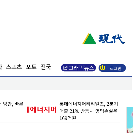
화
스포츠
포토
전국
로그인
적…실적 가이던스도 상향
드론특구 포천, 무인기 운용·방산 실증기지로 발돋
 방안, 빠른
롯데에너지머티리얼즈, 2분기
매출 21% 반등… 영업손실은
169억원