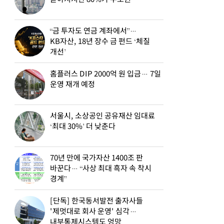
“금 투자도 연금 계좌에서”…
KB자산, 18년 장수 금 펀드 ‘체질
개선’
홈플러스 DIP 2000억 원 입금… 7일
운영 재개 예정
서울시, 소상공인 공유재산 임대료
‘최대 30%’ 더 낮춘다
70년 만에 국가자산 1400조 판
바꾼다… “사상 최대 흑자 속 착시
경계”
[단독] 한국동서발전 출자사들
'제멋대로 회사 운영' 심각…
내부통제시스템도 엉망