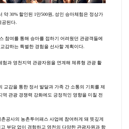
 약 30% 할인된 1만500원, 성인 승마체험은 정상가
 제공된다.
 참여를 통해 승마를 접하기 어려웠던 관광객들에
 교감하는 특별한 경험을 선사할 계획이다.
체험과 영천지역 관광자원을 연계해 체류형 관광 활
 교감을 통한 정서 발달과 가족 간 소통의 기회를 제
지역 관광 경쟁력 강화에도 긍정적인 영향을 미칠 전
박현주
손흥민
김태원
[관련 기사]
[관련 기사]
[관련 기사]
미래에셋그룹
로스앤젤레스 FC
아워홈
월드빌리지
트리마제
부천범박힐스테이트5단지
촌공사의 농촌투어패스 사업에 참여하게 돼 뜻깊게
쉽고 부담 없이 경험하고 영천의 다양한 관광자원과 함