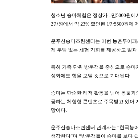
청소년 승마체험은 정상가 1만5000원에서
2만원에서 약 23% 할인된 1만5500원에
운주산승마조련센터는 이번 농촌투어패스
게 부담 없는 체험 기회를 제공하고 말과
특히 가족 단위 방문객을 중심으로 승마
성화에도 힘을 보탤 것으로 기대된다.
승마는 단순한 레저 활동을 넘어 동물과의
공하는 체험형 콘텐츠로 주목받고 있어 
허영인
최재원
망이다.
[관련 기사]
[관련 기사]
SPC그룹
SK그룹
상지리츠빌카일룸2
트라움하우스5차
운주산승마조련센터 관계자는 “한국농어
생각한다”며 “방문객들이 승마를 보다 