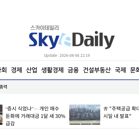
Update : 2026-08-06 22:19
사회
경제
산업
생활경제
금융
건설부동산
국제
문
 총력
KT&G, 해외이익 확대∙NGP 성장으로 2분기 호실
“증시 식었나”… 개인 매수
靑 "주택공급 확대
둔화에 거래대금 1달 새 30%
시일 내 발표"
급감