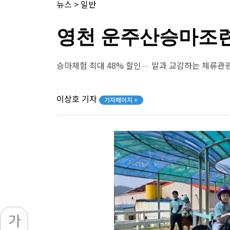
뉴스
>
일반
영천 운주산승마조련
승마체험 최대 48% 할인… 말과 교감하는 체류관
이상호 기자
기자페이지 +