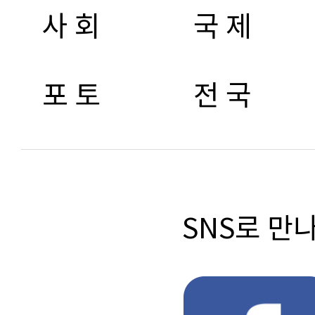
사 회
국 제
포 토
전 국
SNS로 만