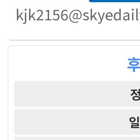
kjk2156@skyedail
후
일