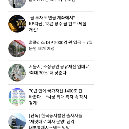
“금 투자도 연금 계좌에서”…
KB자산, 18년 장수 금 펀드 ‘체질
개선’
홈플러스 DIP 2000억 원 입금… 7일
운영 재개 예정
서울시, 소상공인 공유재산 임대료
‘최대 30%’ 더 낮춘다
70년 만에 국가자산 1400조 판
바꾼다… “사상 최대 흑자 속 착시
경계”
[단독] 한국동서발전 출자사들
'제멋대로 회사 운영' 심각…
내부통제시스템도 엉망