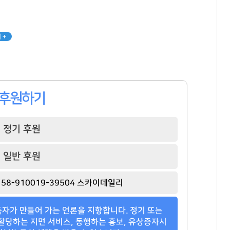
 +
후원하기
정기 후원
일반 후원
손흥민
권성준
정용진
[관련 기사]
[관련 기사]
[관련 기사]
58-910019-39504 스카이데일리
로스앤젤레스 FC
비아 톨레도 파스타바
신세계
트리마제
빌딩
주택
자가 만들어 가는 언론을 지향합니다. 정기 또는
팬클럽 참여
팬클럽 참여
팬클럽 참여
할당하는 지면 서비스, 동행하는 홍보, 유상증자시