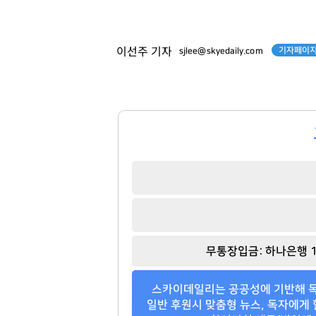
기자페이지
이선주 기자
sjlee@skyedaily.com
정상혁
김고은
[관련 기사]
[관련 기사]
무통장입금: 하나은행 1
신한은행
BH엔터테인먼트
아크로리버파크
아페르한강
스카이데일리는 공공성에 기반해 독
팬클럽 참여
팬클럽 참여
일반 후원시 맞춤형 뉴스, 독자에게 