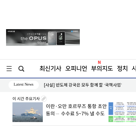
최신기사
오피니언
부의지도
정치
Latest News
좌우한다
[사설] 반도체 강국은 모두 함께 할 ‘국책사업’
이 시간 주요기사
8월7일
이란·오만 호르무즈 통항 초안
丑
동의… 수수료 5~7% 낼 수도