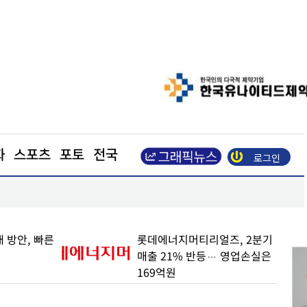
화
스포츠
포토
전국
로그인
삼전닉스 소액주주들, 270조 환원 공식 요구… "영
철회해야"
 방안, 빠른
롯데에너지머티리얼즈, 2분기
매출 21% 반등… 영업손실은
169억원