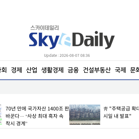
Update : 2026-08-07 08:36
사회
경제
산업
생활경제
금융
건설부동산
국제
문
[단독] ‘급변하는 기상’… 보다 안전한 하늘길 열린다
70년 만에 국가자산 1400조 판
靑 "주택공급 확대
바꾼다… “사상 최대 흑자 속
시일 내 발표"
착시 경계”