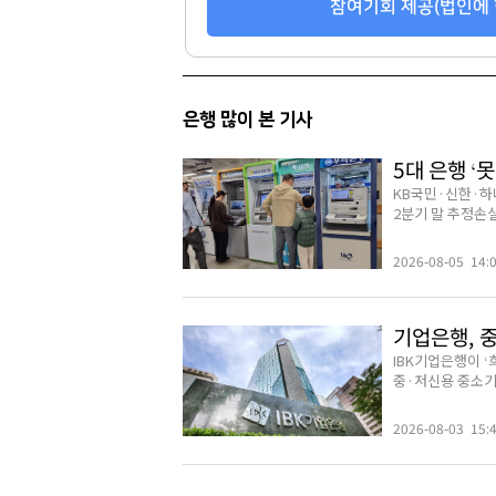
참여기회 제공(법인에 
346
81
은행 많이 본 기사
5대 은행 ‘못
KB국민·신한·하
2분기 말 추정손실은
2026-08-05 14:
기업은행, 
IBK기업은행이 
중·저신용 중소기업
2026-08-03 15: