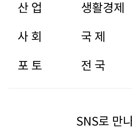
산 업
생활경제
사 회
국 제
포 토
전 국
SNS로 만