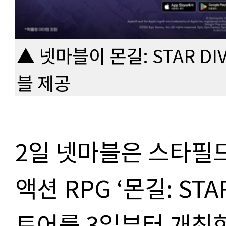
▲ 넷마블이 몬길: STAR D
블 제공
2일 넷마블은 스타필
액션 RPG ‘몬길: ST
토어를 3일부터 개최