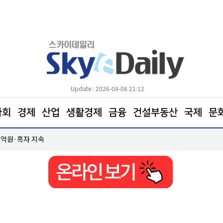
Update : 2026-08-08 21:12
사회
경제
산업
생활경제
금융
건설부동산
국제
문
·흑자 지속
LS일렉트릭, 차세대 ESS용 PCS 'G2' 양산… 글로