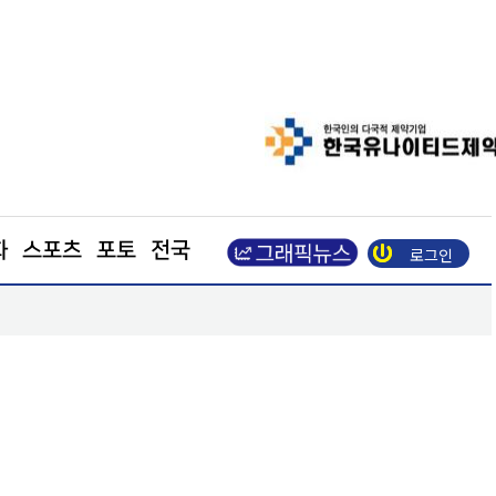
화
스포츠
포토
전국
로그인
성주군, 캄보디아와 계절근로자 협약… 내년 첫 도입