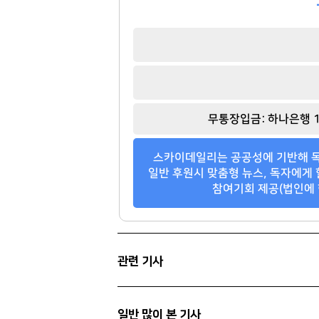
방준혁
김재철
[관련 기사]
[관련 기사]
무통장입금: 하나은행 1
넷마블
동원그룹
주택
트라움하우스3차
스카이데일리는 공공성에 기반해 독
팬클럽 참여
팬클럽 참여
일반 후원시 맞춤형 뉴스, 독자에게 
참여기회 제공(법인에 
349
100
관련 기사
일반 많이 본 기사