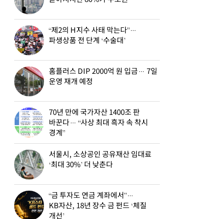
“제2의 H지수 사태 막는다”…
파생상품 전 단계 ‘수술대’
홈플러스 DIP 2000억 원 입금… 7일
운영 재개 예정
70년 만에 국가자산 1400조 판
바꾼다… “사상 최대 흑자 속 착시
경계”
서울시, 소상공인 공유재산 임대료
‘최대 30%’ 더 낮춘다
“금 투자도 연금 계좌에서”…
KB자산, 18년 장수 금 펀드 ‘체질
개선’