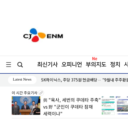
최신기사
오피니언
부의지도
정치
Latest News
대응 '미온적'
SK하이닉스, 주당 375원 현금배당… "9월내 주주환
이 시간 주요기사
2분기
與 "육사, 세번의 쿠데타 주축"
손실은
vs 野 "군인이 쿠데타 잠재
세력이냐"