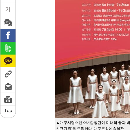
▲대구시립소년소녀합창단이 미래의 꿈과 비전을
신규단원’을 모집한다. 대구문화예술회관