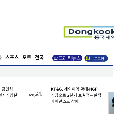
화
스포츠
포토
전국
로그인
수
엘앤에프, 2분기 출하량 역대 최대… 매출 8850억
 김민석
KT&G, 해외이익 확대∙NGP
천지개입설'
성장으로 2분기 호실적…실적
가이던스도 상향