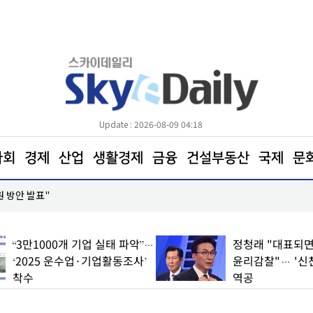
Update : 2026-08-09 04:18
사회
경제
산업
생활경제
금융
건설부동산
국제
문
원 방안 발표"
코레일, 하반기 신입사원 600명 모집… 21일까지 접
“3만1000개 기업 실태 파악”…
정청래 "대표되면
‘2025 운수업·기업활동조사’
윤리감찰"… '신
착수
역공