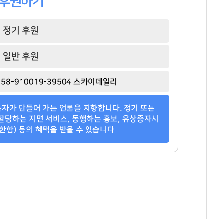
후원하기
정기 후원
일반 후원
권성준
백종원
이환주
[관련 기사]
[관련 기사]
[관련 기사]
58-910019-39504 스카이데일리
비아 톨레도 파스타바
더본코리아
KB국민은행
빌딩
트라움하우스 2차
은평뉴타운폭포동힐스테이트4-2단지
자가 만들어 가는 언론을 지향합니다. 정기 또는
팬클럽 참여
팬클럽 참여
팬클럽 참여
할당하는 지면 서비스, 동행하는 홍보, 유상증자시
한함) 등의 혜택을 받을 수 있습니다
158
85
83