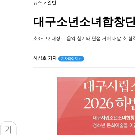
뉴스
>
일반
대구소년소녀합창단,
초3~고2 대상… 음악 실기와 면접 거쳐 내달 초 합
허성호 기자
기자페이지 +