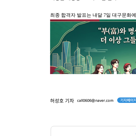
최종 합격자 발표는 내달 7일 대구문화
기자페이지
허성호 기자
call0606@naver.com