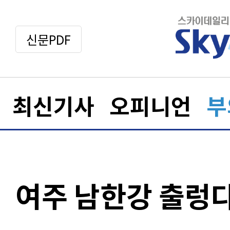
신문PDF
최신기사
오피니언
부
여주 남한강 출렁다