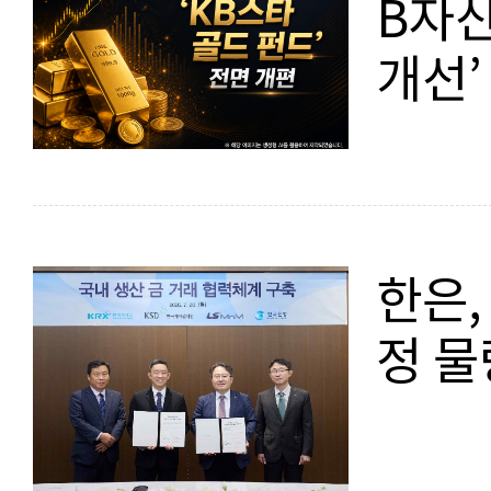
B자산
개선’
한은,
정 물