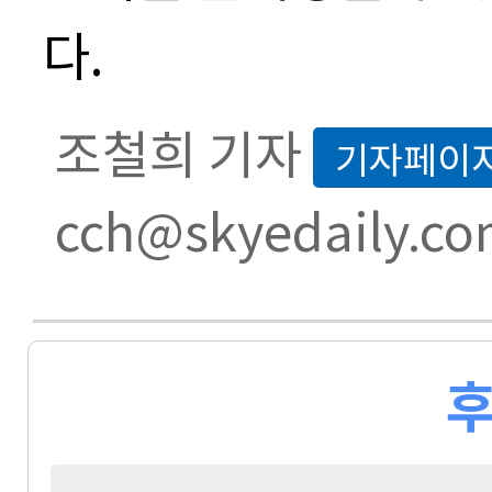
다
.
조철희 기자
기자페이
cch@skyedaily.c
후