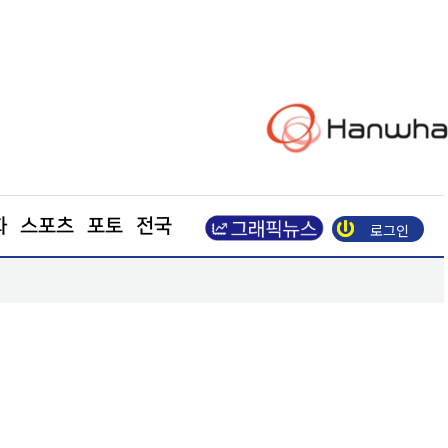
화
스포츠
포토
전국
로그인
수
엘앤에프, 2분기 출하량 역대 최대… 매출 8850억