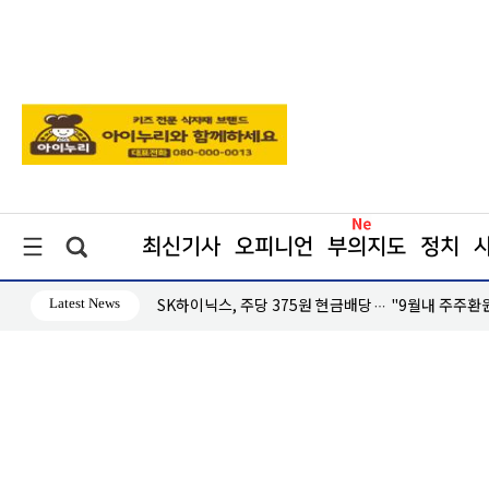
최신기사
오피니언
부의지도
정치
Latest News
대응 '미온적'
SK하이닉스, 주당 375원 현금배당… "9월내 주주환